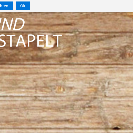
ahren
Ok
UND
STAPELT